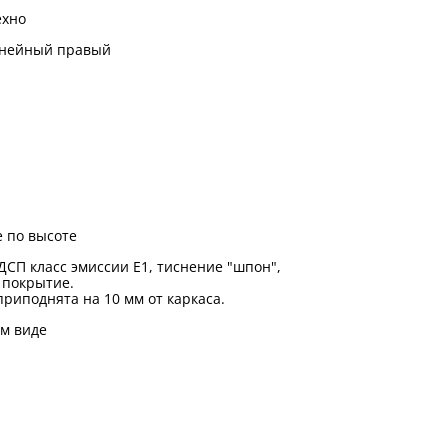
ехно
инейный правый
 по высоте
ДСП класс эмиссии Е1, тиснение "шпон",
 покрытие.
риподнята на 10 мм от каркаса.
м виде