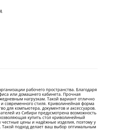
д
рганизации рабочего пространства. Благодаря
фиса или домашнего кабинета. Прочная
жедневным нагрузкам. Такой вариант отлично
и и современного стиля. Криволинейная форма
о для компьютера, документов и аксессуаров.
упателей из Сибири предусмотрена возможность
, позволяющая купить стол криволинейный
м честные цены и надёжные изделия, поэтому у
а. Такой подход делает ваш выбор оптимальным