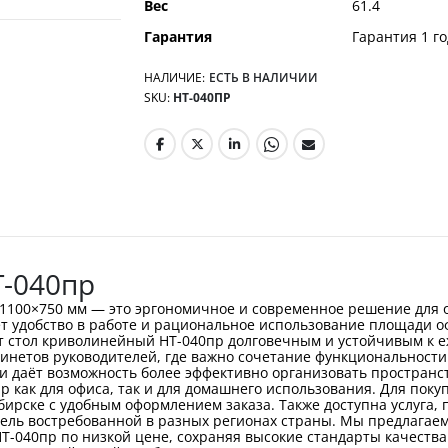
Вес
61.4
Гарантия
Гарантия 1 го
НАЛИЧИЕ:
ЕСТЬ В НАЛИЧИИ
SKU
НТ-040ПР
-040пр
1100×750 мм — это эргономичное и современное решение для о
 удобство в работе и рациональное использование площади о
т стол криволинейный НТ-040пр долговечным и устойчивым к е
бинетов руководителей, где важно сочетание функциональност
 даёт возможность более эффективно организовать пространств
р как для офиса, так и для домашнего использования. Для пок
бирске с удобным оформлением заказа. Также доступна услуга
одель востребованной в разных регионах страны. Мы предлагае
НТ-040пр по низкой цене, сохраняя высокие стандарты качеств