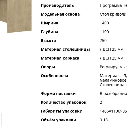
Производитель
Программа Т
Модельная основа
Стол кривол
Ширина
1400
Глубина
1100
Высота
750
Материал столешницы
ЛДСП 25 мм
Материал каркаса
ЛДСП 25 мм
Опоры
Регулируемые
Особенности
Материал - Л
меламиновое
Столешница п
Форма поставки
В разобранно
Количество упаковок
2
Габариты упаковки
1406×1106×85
Объём упаковки
0.13