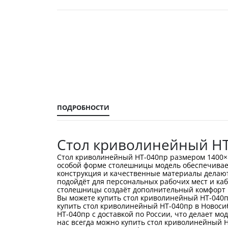
Перейти
к
началу
галереи
изображений
ПОДРОБНОСТИ
Стол криволинейный НТ
Стол криволинейный НТ-040пр размером 1400×
особой форме столешницы модель обеспечивает
конструкция и качественные материалы делаю
подойдёт для персональных рабочих мест и ка
столешницы создаёт дополнительный комфорт и
Вы можете купить стол криволинейный НТ-040п
купить стол криволинейный НТ-040пр в Новоси
НТ-040пр с доставкой по России, что делает м
нас всегда можно купить стол криволинейный 