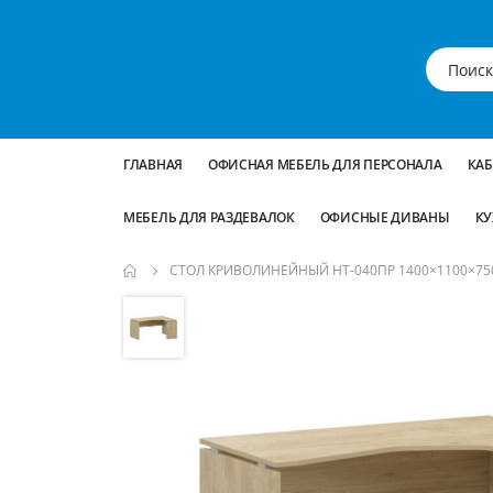
ГЛАВНАЯ
ОФИСНАЯ МЕБЕЛЬ ДЛЯ ПЕРСОНАЛА
КА
МЕБЕЛЬ ДЛЯ РАЗДЕВАЛОК
ОФИСНЫЕ ДИВАНЫ
КУ
СТОЛ КРИВОЛИНЕЙНЫЙ НТ-040ПР 1400×1100×75
Пропустить
и
перейти
к
галереям
изображений