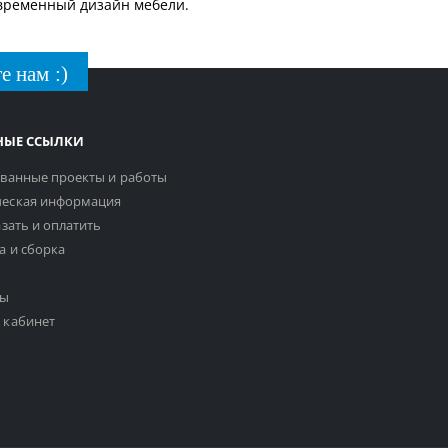
современный дизайн мебели.
е нам :)
НЫЕ ССЫЛКИ
ванные проекты и работы
еская информация
азать и оплатить
а и сборка
ты
 кабинет