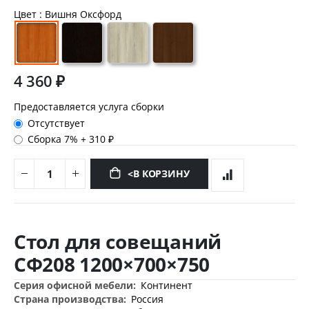
Цвет
: Вишня Оксфорд
4 360 ₽
Предоставляется услуга сборки
Отсутствует
Сборка 7%
+
310 ₽
<В КОРЗИНУ
Перейти
к
Стол для совещаний
началу
галереи
СФ208 1200×700×750
изображений
Дополнительная
Континент
информация
Россия