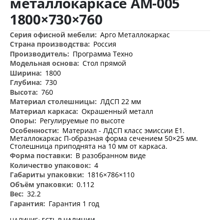
металлокаркасе АМ-005
изображений
1800×730×760
Дополнительная
Арго Металлокаркас
информация
Россия
Программа Техно
Стол прямой
1800
730
760
ЛДСП 22 мм
Окрашенный металл
Регулируемые по высоте
Материал - ЛДСП класс эмиссии Е1.
Металлокаркас П-образная форма сечением 50×25 мм.
Столешница приподнята на 10 мм от каркаса.
В разобранном виде
4
1816×786×110
0.112
32.2
Гарантия 1 год