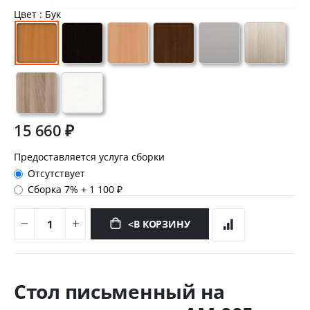
Цвет
: Бук
15 660 ₽
Предоставляется услуга сборки
Отсутствует
Сборка 7%
+
1 100 ₽
<В КОРЗИНУ
Перейти
к
Стол письменный на
началу
галереи