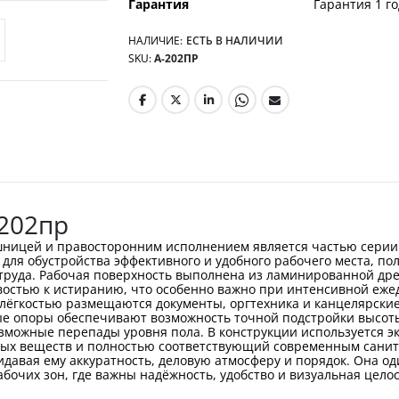
Гарантия
Гарантия 1 го
НАЛИЧИЕ:
ЕСТЬ В НАЛИЧИИ
SKU
А-202ПР
202пр
шницей и правосторонним исполнением является частью серии
 для обустройства эффективного и удобного рабочего места, 
труда. Рабочая поверхность выполнена из ламинированной др
стью к истиранию, что особенно важно при интенсивной ежед
 лёгкостью размещаются документы, оргтехника и канцелярски
ые опоры обеспечивают возможность точной подстройки высот
зможные перепады уровня пола. В конструкции используется э
ых веществ и полностью соответствующий современным санит
давая ему аккуратность, деловую атмосферу и порядок. Она од
бочих зон, где важны надёжность, удобство и визуальная целос