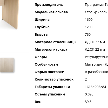
Производитель
Программа Т
Модельная основа
Стол кривол
Ширина
1600
Глубина
1200
Высота
760
Материал столешницы
ЛДСП 22 мм
Материал каркаса
ЛДСП 22 мм
Опоры
Регулируемые
Особенности
Материал - Л
Форма поставки
В разобранно
Количество упаковок
2
Габариты упаковки
1616×906×84
Объём упаковки
0.095
Вес
39.5