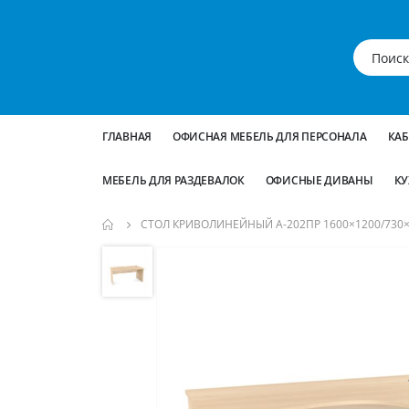
ГЛАВНАЯ
ОФИСНАЯ МЕБЕЛЬ ДЛЯ ПЕРСОНАЛА
КА
МЕБЕЛЬ ДЛЯ РАЗДЕВАЛОК
ОФИСНЫЕ ДИВАНЫ
КУ
СТОЛ КРИВОЛИНЕЙНЫЙ А-202ПР 1600×1200/730
Пропустить
и
перейти
к
галереям
изображений