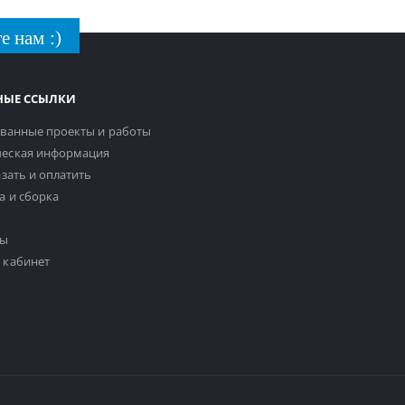
е нам :)
НЫЕ ССЫЛКИ
ванные проекты и работы
еская информация
азать и оплатить
а и сборка
ты
 кабинет