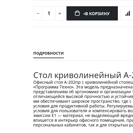
<В КОРЗИНУ
Перейти
к
началу
галереи
ПОДРОБНОСТИ
изображений
Стол криволинейный А-
Офисный стол А-202пр с криволинейной столе
«Программа Техно». Эта модель предназначена
представлениям об эргономике и организации 
отличающейся высокой прочностью и устойчиво
мм обеспечивают широкое пространство, где с
условия для продуктивной работы. Регулируем
условия для пользователя и компенсировать во
эмиссии Е1 — материал, не выделяющий вредн
впишется в интерьер офисного помещения, при
персональных кабинетов, так и для открытых ра