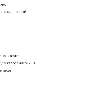
ехно
инейный правый
 по высоте
ДСП класс эмиссии Е1.
м виде