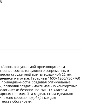
д
 «Арго», выпускаемой производителем
полностью соответствующего современным
евесно-стружечной плиты толщиной 22 мм,
невной нагрузке. Габариты 1600×1200/730×760
е принадлежности, создавая оптимальные
ы, позволяя создать максимально комфортные
кологически безопасное ЛДСП с классом
арным нормам. Эта модель стола идеально
инаково хорошо подойдёт как для
тность обстановки.