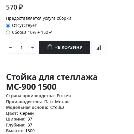
570 ₽
Предоставляется услуга сборки
Отсутствует
Сборка 10%
+
150 ₽
<В КОРЗИНУ
Перейти
к
Стойка для стеллажа
началу
галереи
МС-900 1500
изображений
Дополнительная
Россия
информация
Пакс Металл
Стойка
Серый
37
37
1500