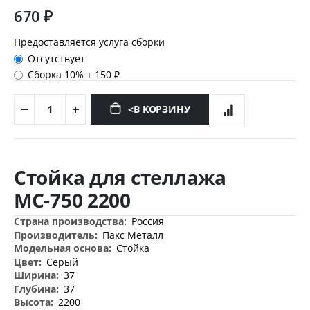
670 ₽
Предоставляется услуга сборки
Отсутствует
Сборка 10%
+
150 ₽
<В КОРЗИНУ
Перейти
к
Стойка для стеллажа
началу
галереи
МС-750 2200
изображений
Дополнительная
Россия
информация
Пакс Металл
Стойка
Серый
37
37
2200