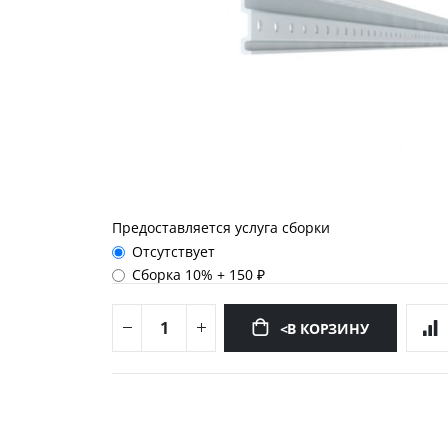
Предоставляется услуга сборки
Отсутствует
Сборка 10%
+
150 ₽
<В КОРЗИНУ
Перейти
к
началу