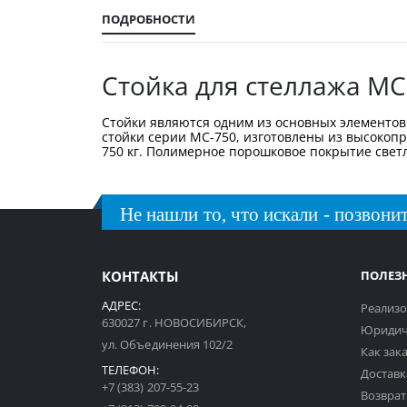
галереи
изображений
ПОДРОБНОСТИ
Стойка для стеллажа МС
Стойки являются одним из основных элементов 
стойки серии МС-750, изготовлены из высокоп
750 кг. Полимерное порошковое покрытие светло
Не нашли то, что искали - позвонит
КОНТАКТЫ
ПОЛЕЗ
АДРЕС:
Реализо
630027 г. НОВОСИБИРСК,
Юридич
ул. Объединения 102/2
Как зак
ТЕЛЕФОН:
Доставк
+7 (383) 207-55-23
Возврат