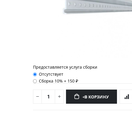
Предоставляется услуга сборки
Отсутствует
Сборка 10%
+
150 ₽
<В КОРЗИНУ
Перейти
к
началу