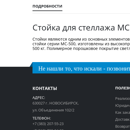
галереи
изображений
ПОДРОБНОСТИ
Стойка для стеллажа МС
Стойки являются одним из основных элементов 
стойки серии МС-500, изготовлены из высокоп
500 кг. Полимерное порошковое покрытие светло
Не нашли то, что искали - позвонит
КОНТАКТЫ
ПОЛЕЗ
АДРЕС:
Реализо
630027 г. НОВОСИБИРСК,
Юридич
ул. Объединения 102/2
Как зак
ТЕЛЕФОН:
Доставк
+7 (383) 207-55-23
Возврат