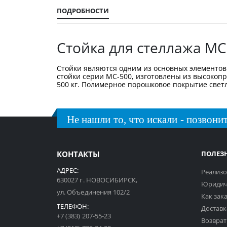
галереи
изображений
ПОДРОБНОСТИ
Стойка для стеллажа МС
Стойки являются одним из основных элементов 
стойки серии МС-500, изготовлены из высокоп
500 кг. Полимерное порошковое покрытие светло
Не нашли то, что искали - позвонит
КОНТАКТЫ
ПОЛЕЗ
АДРЕС:
Реализо
630027 г. НОВОСИБИРСК,
Юридич
ул. Объединения 102/2
Как зак
ТЕЛЕФОН:
Доставк
+7 (383) 207-55-23
Возврат