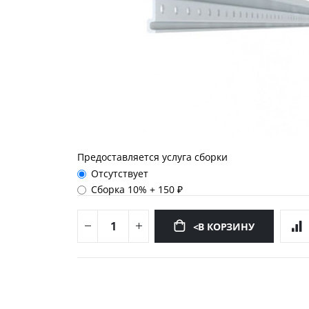
Предоставляется услуга сборки
Отсутствует
Сборка 10%
+
150 ₽
<В КОРЗИНУ
Перейти
к
началу