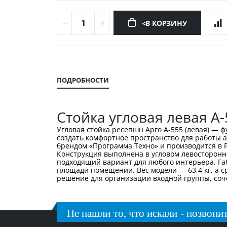
<В КОРЗИНУ
Перейти
к
началу
ПОДРОБНОСТИ
галереи
изображений
Стойка угловая левая А-
Угловая стойка ресепшн Арго А-555 (левая) —
создать комфортное пространство для работы 
брендом «Программа Техно» и производится в
Конструкция выполнена в угловом левосторонн
подходящий вариант для любого интерьера. Га
площади помещении. Вес модели — 63,4 кг, а с
решение для организации входной группы, со
Не нашли то, что искали - позвонит