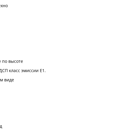
ехно
 по высоте
ДСП класс эмиссии Е1.
м виде
д