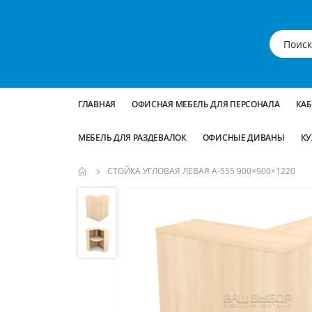
ГЛАВНАЯ
ОФИСНАЯ МЕБЕЛЬ ДЛЯ ПЕРСОНАЛА
КА
МЕБЕЛЬ ДЛЯ РАЗДЕВАЛОК
ОФИСНЫЕ ДИВАНЫ
КУ
СТОЙКА УГЛОВАЯ ЛЕВАЯ А-555 900×900×1220
Пропустить
и
перейти
к
галереям
изображений