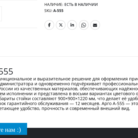
НАЛИЧИЕ:
ЕСТЬ В НАЛИЧИИ
SKU
А-555
555
 функциональное и выразительное решение для оформления при
администратора и одновременно подчёркивает профессиональн
 России из качественных материалов, обеспечивающих надёжно
ем исполнении и представлена в восьми вариантах цветового 
бариты стойки составляют 900×900×1220 мм, что делает её удо
рок гарантийного обслуживания — 12 месяцев. Арго А-555 — эт
четающее удобство, прочность и современный внешний вид.
е нам :)