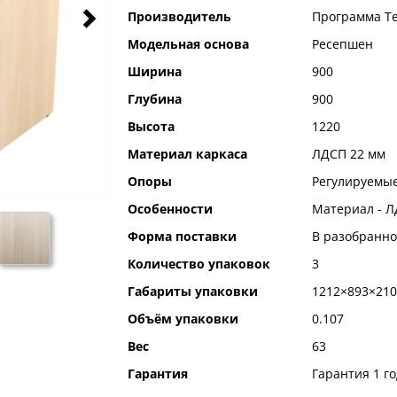
Производитель
Программа Т
Модельная основа
Ресепшен
Ширина
900
Глубина
900
Высота
1220
Материал каркаса
ЛДСП 22 мм
Опоры
Регулируемые
Особенности
Материал - Л
Форма поставки
В разобранно
Количество упаковок
3
Габариты упаковки
1212×893×210
Объём упаковки
0.107
Вес
63
Гарантия
Гарантия 1 го