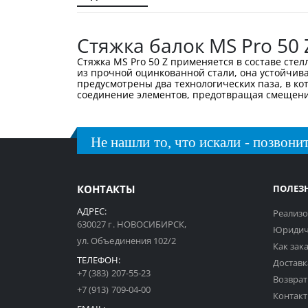
галереи
изображений
Стяжка балок MS Pro 50 
Стяжка MS Pro 50 Z применяется в составе сте
из прочной оцинкованной стали, она устойчив
предусмотрены два технологических паза, в ко
соединение элементов, предотвращая смещени
Не нашли то, что искали - позвонит
КОНТАКТЫ
ПОЛЕЗ
АДРЕС:
Реализо
630027 г. НОВОСИБИРСК,
Юридич
ул. Объединения 102/2
Как зак
ТЕЛЕФОН:
Доставк
+7 (383) 207-55-23
Возврат
+7 (913) 709-04-00
Контак