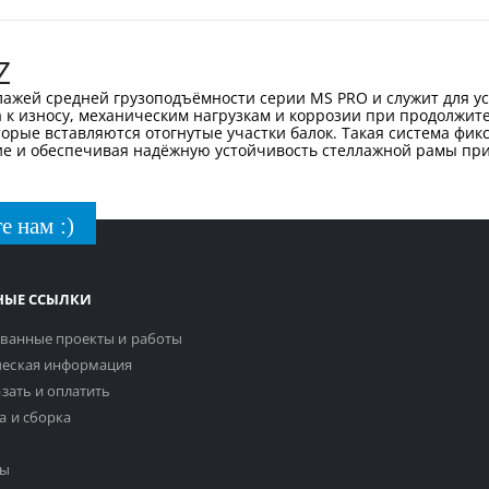
Z
ллажей средней грузоподъёмности серии MS PRO и служит для у
а к износу, механическим нагрузкам и коррозии при продолжит
торые вставляются отогнутые участки балок. Такая система фи
е и обеспечивая надёжную устойчивость стеллажной рамы при
е нам :)
НЫЕ ССЫЛКИ
ванные проекты и работы
еская информация
азать и оплатить
а и сборка
ты