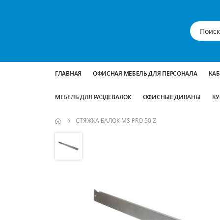
ГЛАВНАЯ
ОФИСНАЯ МЕБЕЛЬ ДЛЯ ПЕРСОНАЛА
КА
МЕБЕЛЬ ДЛЯ РАЗДЕВАЛОК
ОФИСНЫЕ ДИВАНЫ
КУ
СТЯЖКА БАЛОК MS PRO 50 Z
Пропустить
и
перейти
к
галереям
изображений