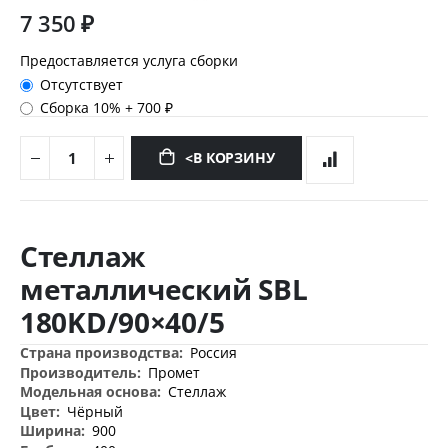
7 350 ₽
Предоставляется услуга сборки
Отсутствует
Сборка 10%
+
700 ₽
<В КОРЗИНУ
Перейти
к
Стеллаж
началу
галереи
металлический SBL
изображений
180KD/90×40/5
Дополнительная
Россия
информация
Промет
Стеллаж
Чёрный
900