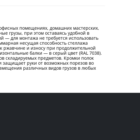
 офисных помещениях, домашних мастерских,
ые грузы, при этом оставаясь удобной в
ий — для монтажа не требуется использовать
суммарная несущая способность стеллажа
ь к ржавчине и износу при продолжительной
ризонтальные балки — в серый цвет (RAL 7038).
тов складируемых предметов. Кромки полок
и защищает руки от возможных порезов во
размещения различных видов грузов в любых