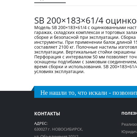
галереи
изображений
SB 200×183×61/4 оцинк
Модель SB 200×183×61/4 с оцинкованными нас
гаражах, складских комплексах и торговых зал
сборке и безопасной при эксплуатации. Сборка
инструменты. При применении балок длиной 152
составляет 2100 кг. Полочные настилы изготов
эксплуатации. Вертикальные стойки окрашены в 
Перфорация с интервалом 50 мм позволяет точ
оснащены подгибами с замковым соединением,
время сборки и использования. SB 200×183×61/
условиях эксплуатации.
Не нашли то, что искали - позвонит
КОНТАКТЫ
ПОЛЕЗ
АДРЕС:
Реализо
630027 г. НОВОСИБИРСК,
Юридич
ул. Объединения 102/2