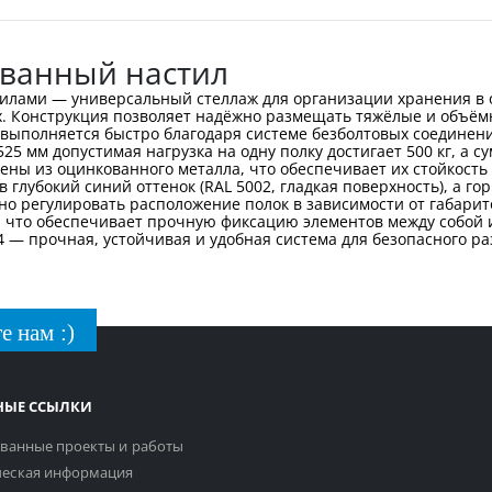
ованный настил
тилами — универсальный стеллаж для организации хранения в
ах. Конструкция позволяет надёжно размещать тяжёлые и объёмн
 выполняется быстро благодаря системе безболтовых соединен
5 мм допустимая нагрузка на одну полку достигает 500 кг, а 
лены из оцинкованного металла, что обеспечивает их стойкост
глубокий синий оттенок (RAL 5002, гладкая поверхность), а го
но регулировать расположение полок в зависимости от габари
 что обеспечивает прочную фиксацию элементов между собой 
4 — прочная, устойчивая и удобная система для безопасного 
е нам :)
НЫЕ ССЫЛКИ
ванные проекты и работы
еская информация