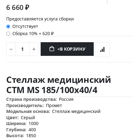
6 660 ₽
Предоставляется услуга сборки
Отсутствует
Сборка 10%
+
620 ₽
<В КОРЗИНУ
Перейти
к
Стеллаж медицинский
началу
галереи
СТМ MS 185/100х40/4
изображений
Дополнительная
Россия
информация
Промет
Стеллаж медицинский
Серый
1000
400
1850