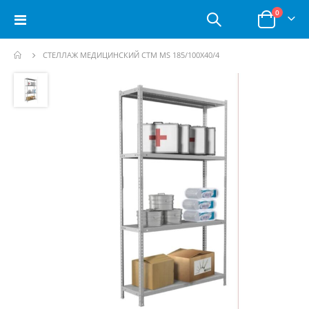
позици
0
Toggle
Корзина
Nav
СТЕЛЛАЖ МЕДИЦИНСКИЙ СТМ MS 185/100Х40/4
Пропустить
и
перейти
к
галереям
изображений