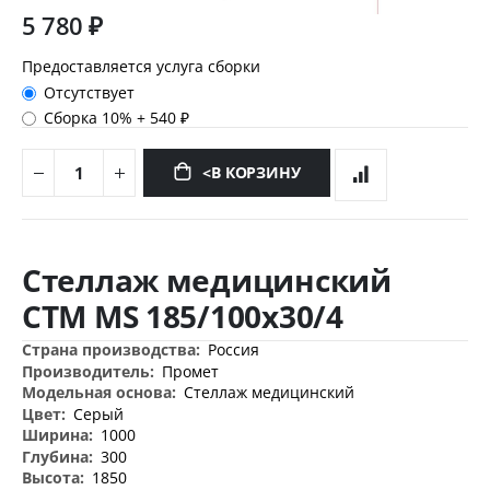
5 780 ₽
Предоставляется услуга сборки
Отсутствует
Сборка 10%
+
540 ₽
<В КОРЗИНУ
Перейти
к
Стеллаж медицинский
началу
галереи
СТМ MS 185/100х30/4
изображений
Дополнительная
Россия
информация
Промет
Стеллаж медицинский
Серый
1000
300
1850