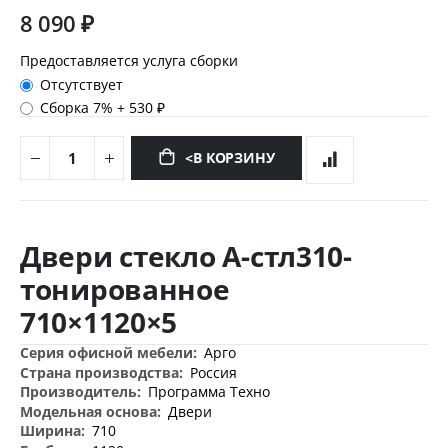
8 090 ₽
Предоставляется услуга сборки
Отсутствует
Сборка 7%
+
530 ₽
<В КОРЗИНУ
Перейти
к
Двери стекло А-стл310-
началу
галереи
тонированное
изображений
710×1120×5
Дополнительная
Арго
информация
Россия
Программа Техно
Двери
710