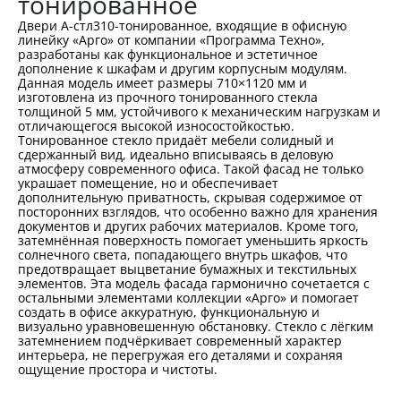
тонированное
Двери А-стл310-тонированное, входящие в офисную
линейку «Арго» от компании «Программа Техно»,
разработаны как функциональное и эстетичное
дополнение к шкафам и другим корпусным модулям.
Данная модель имеет размеры 710×1120 мм и
изготовлена из прочного тонированного стекла
толщиной 5 мм, устойчивого к механическим нагрузкам и
отличающегося высокой износостойкостью.
Тонированное стекло придаёт мебели солидный и
сдержанный вид, идеально вписываясь в деловую
атмосферу современного офиса. Такой фасад не только
украшает помещение, но и обеспечивает
дополнительную приватность, скрывая содержимое от
посторонних взглядов, что особенно важно для хранения
документов и других рабочих материалов. Кроме того,
затемнённая поверхность помогает уменьшить яркость
солнечного света, попадающего внутрь шкафов, что
предотвращает выцветание бумажных и текстильных
элементов. Эта модель фасада гармонично сочетается с
остальными элементами коллекции «Арго» и помогает
создать в офисе аккуратную, функциональную и
визуально уравновешенную обстановку. Стекло с лёгким
затемнением подчёркивает современный характер
интерьера, не перегружая его деталями и сохраняя
ощущение простора и чистоты.