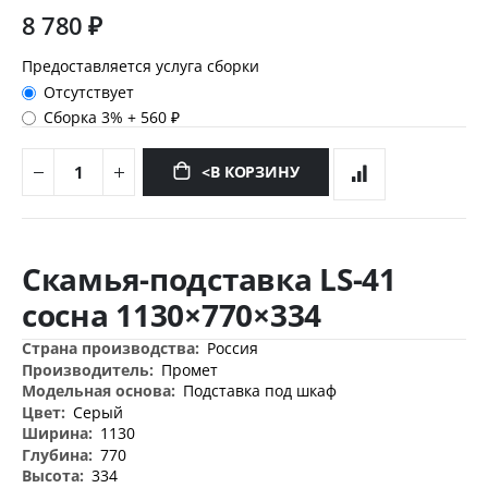
8 780 ₽
Предоставляется услуга сборки
Отсутствует
Сборка 3%
+
560 ₽
<В КОРЗИНУ
Перейти
к
Скамья-подставка LS-41
началу
галереи
сосна 1130×770×334
изображений
Дополнительная
Россия
информация
Промет
Подставка под шкаф
Серый
1130
770
334