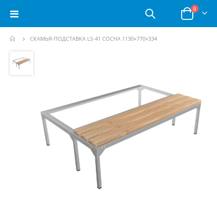
позици
0
Toggle
Корзина
Nav
СКАМЬЯ-ПОДСТАВКА LS-41 СОСНА 1130×770×334
Пропустить
и
перейти
к
галереям
изображений