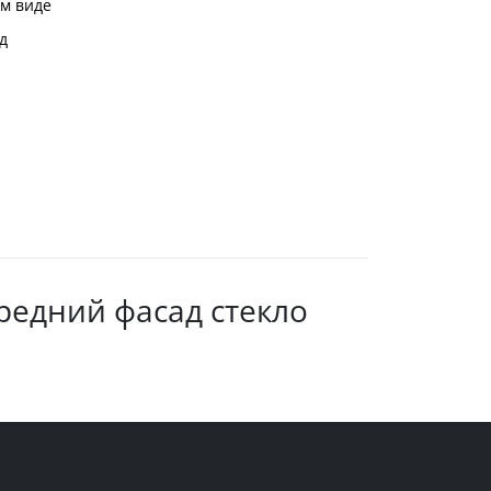
м виде
д
редний фасад стекло