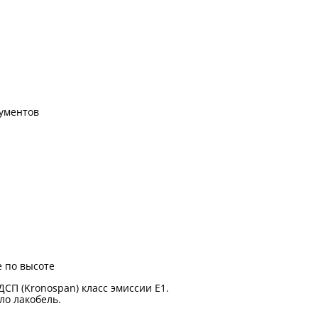
ументов
 по высоте
ДСП (Kronospan) класс эмиссии Е1.
ло лакобель.