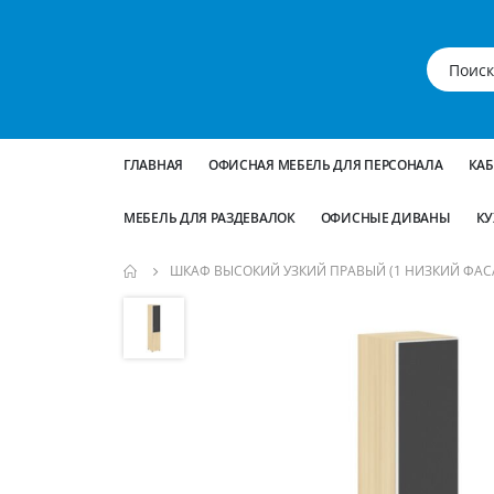
ГЛАВНАЯ
ОФИСНАЯ МЕБЕЛЬ ДЛЯ ПЕРСОНАЛА
КА
МЕБЕЛЬ ДЛЯ РАЗДЕВАЛОК
ОФИСНЫЕ ДИВАНЫ
КУ
ШКАФ ВЫСОКИЙ УЗКИЙ ПРАВЫЙ (1 НИЗКИЙ ФАСАД 
Пропустить
и
перейти
к
галереям
изображений