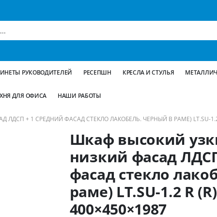
БИНЕТЫ РУКОВОДИТЕЛЕЙ
РЕСЕПШН
КРЕСЛА И СТУЛЬЯ
МЕТАЛЛИЧ
ХНЯ ДЛЯ ОФИСА
НАШИ РАБОТЫ
ЛДСП + 1 СРЕДНИЙ ФАСАД СТЕКЛО ЛАКОБЕЛЬ. ЧЕРНЫЙ В РАМЕ) LT.SU-1.2 
Шкаф высокий узк
низкий фасад ЛДСП
фасад стекло лако
раме) LT.SU-1.2 R (R)
400×450×1987