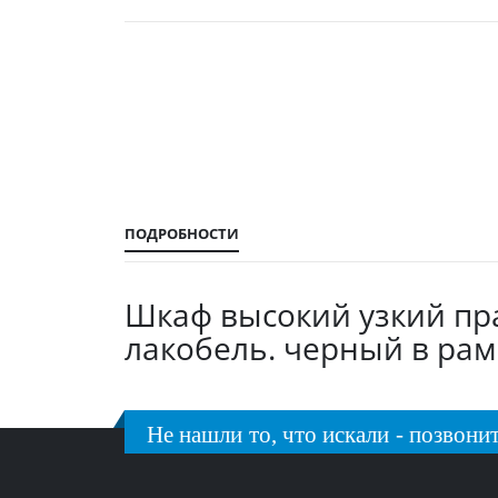
Перейти
к
началу
галереи
изображений
ПОДРОБНОСТИ
Шкаф высокий узкий пра
лакобель. черный в раме)
Не нашли то, что искали - позвонит