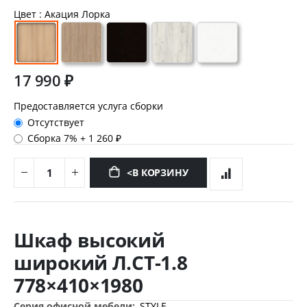
Цвет
: Акация Лорка
17 990 ₽
Предоставляется услуга сборки
Отсутствует
Сборка 7%
+
1 260 ₽
<В КОРЗИНУ
Перейти
к
Шкаф высокий
началу
галереи
широкий Л.СТ-1.8
изображений
778×410×1980
Дополнительная
STYLE