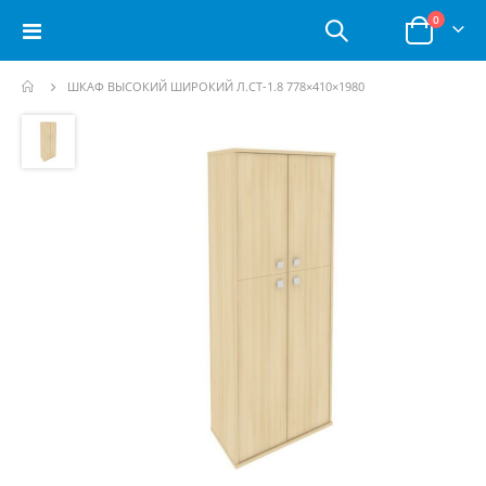
позици
0
Toggle
Корзина
Nav
ШКАФ ВЫСОКИЙ ШИРОКИЙ Л.СТ-1.8 778×410×1980
Пропустить
и
перейти
к
галереям
изображений