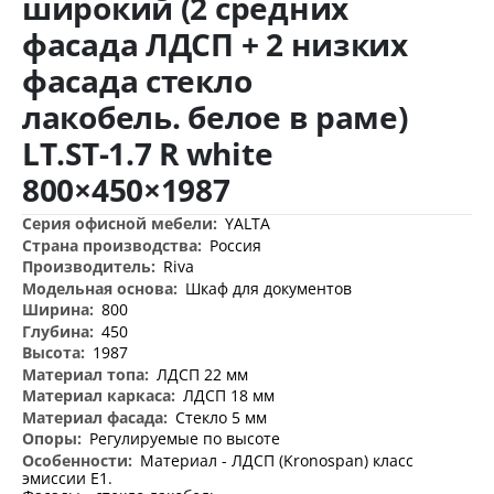
широкий (2 средних
изображений
фасада ЛДСП + 2 низких
фасада стекло
лакобель. белое в раме)
LT.ST-1.7 R white
800×450×1987
Дополнительная
YALTA
информация
Россия
Riva
Шкаф для документов
800
450
1987
ЛДСП 22 мм
ЛДСП 18 мм
Стекло 5 мм
Регулируемые по высоте
Материал - ЛДСП (Kronospan) класс
эмиссии Е1.