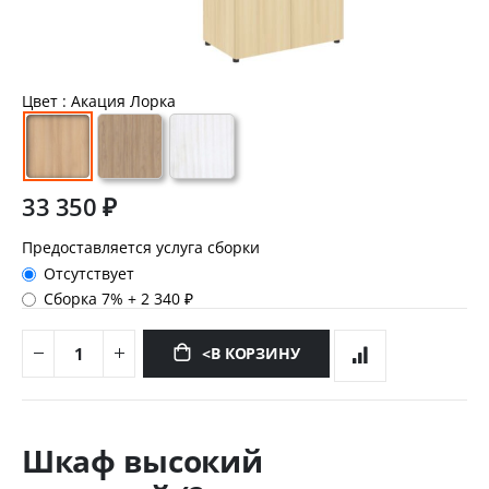
Цвет
: Акация Лорка
33 350 ₽
Предоставляется услуга сборки
Отсутствует
Сборка 7%
+
2 340 ₽
<В КОРЗИНУ
Перейти
к
Шкаф высокий
началу
галереи