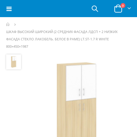
позици
0
Toggle
Корзина
Nav
ШКАФ ВЫСОКИЙ ШИРОКИЙ (2 СРЕДНИХ ФАСАДА ЛДСП + 2 НИЗКИХ
ФАСАДА СТЕКЛО ЛАКОБЕЛЬ. БЕЛОЕ В РАМЕ) LT.ST-1.7 R WHITE
800×450×1987
Пропустить
и
перейти
к
галереям
изображений