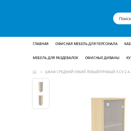
ГЛАВНАЯ
ОФИСНАЯ МЕБЕЛЬ ДЛЯ ПЕРСОНАЛА
КА
МЕБЕЛЬ ДЛЯ РАЗДЕВАЛОК
ОФИСНЫЕ ДИВАНЫ
КУ
ШКАФ СРЕДНИЙ УЗКИЙ ЛЕВЫЙ/ПРАВЫЙ Л.СУ-2.4 
Пропустить
и
перейти
к
галереям
изображений