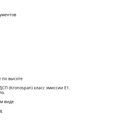
ументов
 по высоте
ДСП (Kronospan) класс эмиссии Е1.
ло.
м виде
д