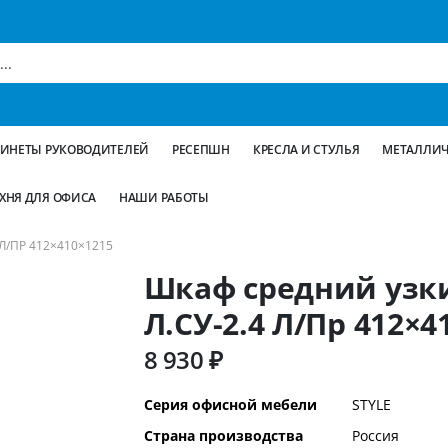
БИНЕТЫ РУКОВОДИТЕЛЕЙ
РЕСЕПШН
КРЕСЛА И СТУЛЬЯ
МЕТАЛЛИЧ
ХНЯ ДЛЯ ОФИСА
НАШИ РАБОТЫ
Л/ПР 412×410×1215
Шкаф средний узк
Л.СУ-2.4 Л/Пр 412×4
8 930 ₽
Дополнительная
Серия офисной мебели
STYLE
информация
Страна производства
Россия