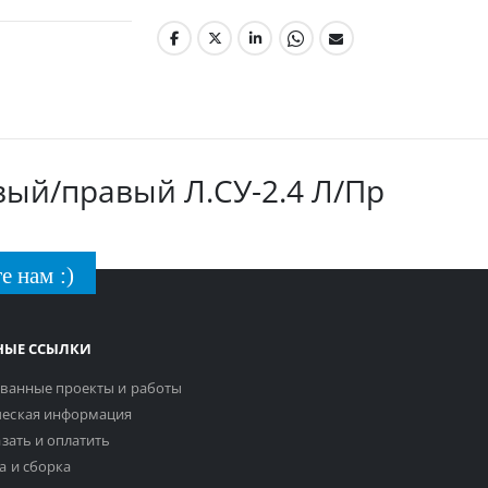
вый/правый Л.СУ-2.4 Л/Пр
е нам :)
НЫЕ ССЫЛКИ
ванные проекты и работы
еская информация
азать и оплатить
а и сборка