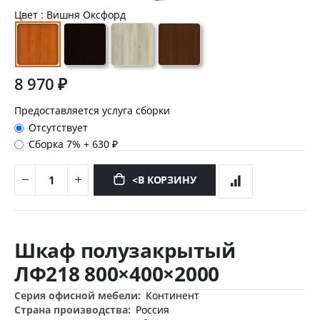
Цвет
: Вишня Оксфорд
8 970 ₽
Предоставляется услуга сборки
Отсутствует
Сборка 7%
+
630 ₽
<В КОРЗИНУ
Перейти
к
Шкаф полузакрытый
началу
галереи
ЛФ218 800×400×2000
изображений
Дополнительная
Континент
информация
Россия