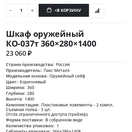
<В КОРЗИНУ
Перейти
к
Шкаф оружейный
началу
галереи
КО-037т 360×280×1400
изображений
23 060 ₽
Дополнительная
Россия
информация
Пакс Металл
Оружейный сейф
Коричневый
360
280
1400
Пластиковые ложементы - 2 компл.
Съемная полка - 3 шт.
Отсек ограниченного доступа (трейзер).
В собранном виде
1
366×286×1408