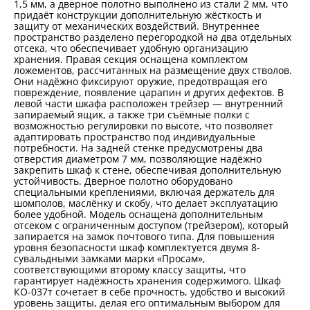
1,5 мм, а дверное полотно выполнено из стали 2 мм, что
придаёт конструкции дополнительную жёсткость и
защиту от механических воздействий. Внутреннее
пространство разделено перегородкой на два отдельных
отсека, что обеспечивает удобную организацию
хранения. Правая секция оснащена комплектом
ложементов, рассчитанных на размещение двух стволов.
Они надёжно фиксируют оружие, предотвращая его
повреждение, появление царапин и других дефектов. В
левой части шкафа расположен трейзер — внутренний
запираемый ящик, а также три съёмные полки с
возможностью регулировки по высоте, что позволяет
адаптировать пространство под индивидуальные
потребности. На задней стенке предусмотрены два
отверстия диаметром 7 мм, позволяющие надёжно
закрепить шкаф к стене, обеспечивая дополнительную
устойчивость. Дверное полотно оборудовано
специальными креплениями, включая держатель для
шомполов, маслёнку и скобу, что делает эксплуатацию
более удобной. Модель оснащена дополнительным
отсеком с ограниченным доступом (трейзером), который
запирается на замок почтового типа. Для повышения
уровня безопасности шкаф комплектуется двумя 8-
сувальдными замками марки «Просам»,
соответствующими второму классу защиты, что
гарантирует надёжность хранения содержимого. Шкаф
КО-037т сочетает в себе прочность, удобство и высокий
уровень защиты, делая его оптимальным выбором для