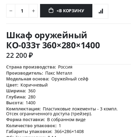
<В КОРЗИНУ
Перейти
к
Шкаф оружейный
началу
галереи
КО-033т 360×280×1400
изображений
22 200 ₽
Дополнительная
Россия
информация
Пакс Металл
Оружейный сейф
Коричневый
360
280
1400
Пластиковые ложементы - 3 компл.
Отсек ограниченного доступа (трейзер).
В собранном виде
1
366×286×1408