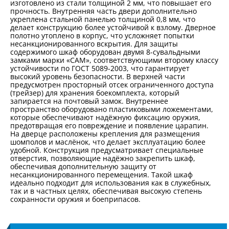
изготовлено из стали толщиной 2 мм, что повышает его
прочность. Внутренняя часть двери дополнительно
укреплена стальной панелью толщиной 0,8 мм, что
делает конструкцию более устойчивой к взлому. Дверное
полотно утоплено в корпус, что усложняет попытки
несанкционированного вскрытия. Для защиты
содержимого шкаф оборудован двумя 8-сувальдными
замками марки «САМ», соответствующими второму классу
устойчивости по ГОСТ 5089-2003, что гарантирует
высокий уровень безопасности. В верхней части
предусмотрен просторный отсек ограниченного доступа
(трейзер) для хранения боекомплекта, который
запирается на почтовый замок. Внутреннее
пространство оборудовано пластиковыми ложементами,
которые обеспечивают надёжную фиксацию оружия,
предотвращая его повреждение и появление царапин.
На дверце расположены крепления для размещения
шомполов и маслёнок, что делает эксплуатацию более
удобной. Конструкция предусматривает специальные
отверстия, позволяющие надёжно закрепить шкаф,
обеспечивая дополнительную защиту от
несанкционированного перемещения. Такой шкаф
идеально подходит для использования как в служебных,
так и в частных целях, обеспечивая высокую степень
сохранности оружия и боеприпасов.