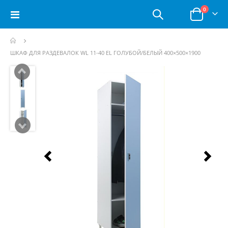
позици
0
Toggle
Корзина
Nav
ШКАФ ДЛЯ РАЗДЕВАЛОК WL 11-40 EL ГОЛУБОЙ/БЕЛЫЙ 400×500×1900
Пропустить
и
перейти
к
галереям
изображений