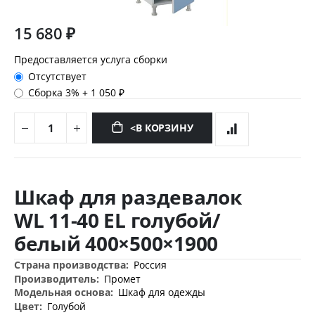
15 680 ₽
Предоставляется услуга сборки
Отсутствует
Сборка 3%
+
1 050 ₽
<В КОРЗИНУ
Перейти
к
Шкаф для раздевалок
началу
галереи
WL 11-40 EL голубой/
изображений
белый 400×500×1900
Дополнительная
Россия
информация
Промет
Шкаф для одежды
Голубой