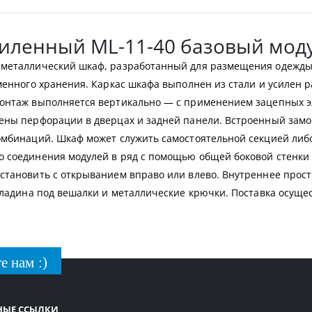
силенный ML-11-40 базовый мод
 металлический шкаф, разработанный для размещения одежды
менного хранения. Каркас шкафа выполнен из стали и усилен 
Монтаж выполняется вертикально — с применением зацепных эл
ены перфорации в дверцах и задней панели. Встроенный замо
омбинаций. Шкаф может служить самостоятельной секцией либ
о соединения модулей в ряд с помощью общей боковой стенки
становить с открыванием вправо или влево. Внутреннее прос
екладина под вешалки и металлические крючки. Поставка осуще
е нам :)
НЫЕ ССЫЛКИ