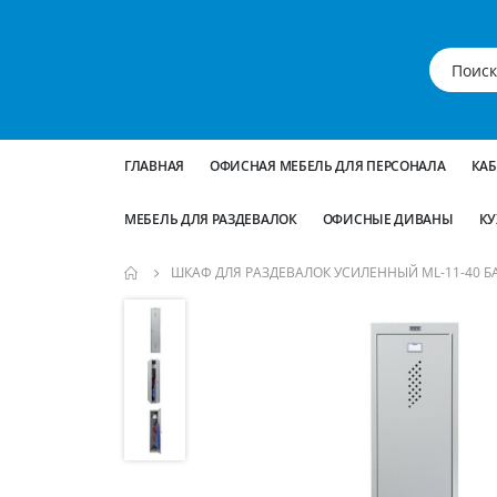
ГЛАВНАЯ
ОФИСНАЯ МЕБЕЛЬ ДЛЯ ПЕРСОНАЛА
КА
МЕБЕЛЬ ДЛЯ РАЗДЕВАЛОК
ОФИСНЫЕ ДИВАНЫ
КУ
ШКАФ ДЛЯ РАЗДЕВАЛОК УСИЛЕННЫЙ ML-11-40 Б
Пропустить
и
перейти
к
галереям
изображений