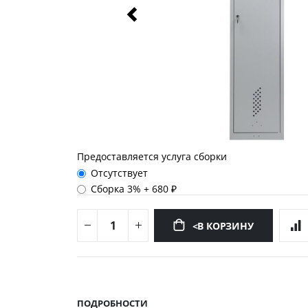
Предоставляется услуга сборки
Отсутствует
Сборка 3%
+
680 ₽
<В КОРЗИНУ
Перейти
к
началу
ПОДРОБНОСТИ