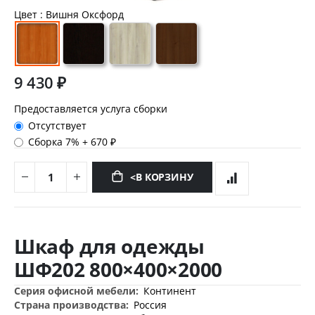
Цвет
: Вишня Оксфорд
9 430 ₽
Предоставляется услуга сборки
Отсутствует
Сборка 7%
+
670 ₽
<В КОРЗИНУ
Перейти
к
Шкаф для одежды
началу
галереи
ШФ202 800×400×2000
изображений
Дополнительная
Континент
информация
Россия