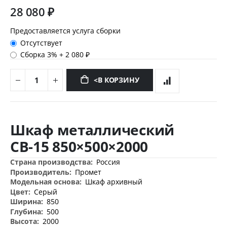
28 080 ₽
Предоставляется услуга сборки
Отсутствует
Сборка 3%
+
2 080 ₽
<В КОРЗИНУ
Перейти
к
Шкаф металлический
началу
галереи
CB-15 850×500×2000
изображений
Дополнительная
Россия
информация
Промет
Шкаф архивный
Серый
850
500
2000