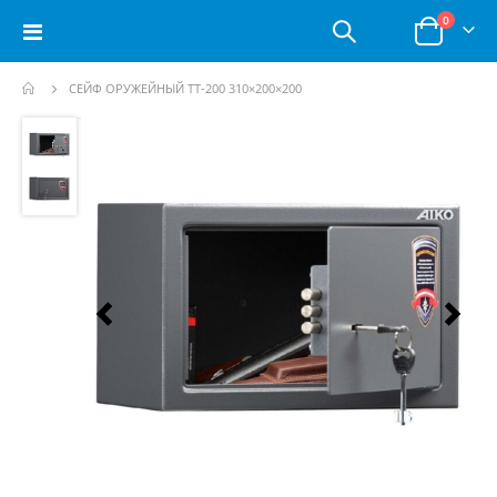
позици
0
Toggle
Корзина
Nav
СЕЙФ ОРУЖЕЙНЫЙ TT-200 310×200×200
Пропустить
и
перейти
к
галереям
изображений