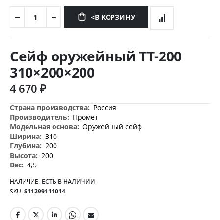
<В КОРЗИНУ
Перейти
к
Сейф оружейный TT-200
началу
галереи
310×200×200
изображений
4 670 ₽
Дополнительная
Россия
информация
Промет
Оружейный сейф
310
200
200
4,5
НАЛИЧИЕ:
ЕСТЬ В НАЛИЧИИ
SKU
S11299111014