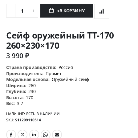
<В КОРЗИНУ
Перейти
к
Сейф оружейный TT-170
началу
галереи
260×230×170
изображений
3 990 ₽
Дополнительная
Россия
информация
Промет
Оружейный сейф
260
230
170
3,7
НАЛИЧИЕ:
ЕСТЬ В НАЛИЧИИ
SKU
S11299110514