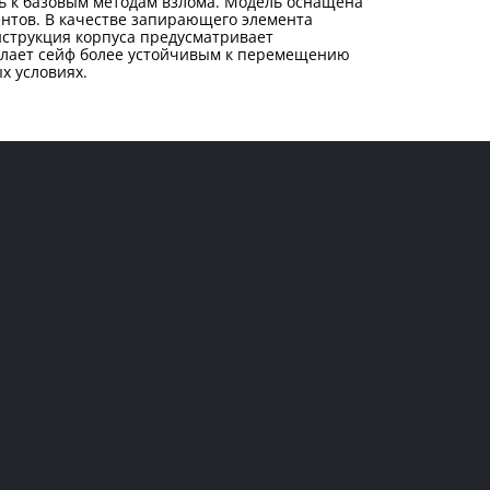
ть к базовым методам взлома. Модель оснащена
нтов. В качестве запирающего элемента
струкция корпуса предусматривает
делает сейф более устойчивым к перемещению
х условиях.