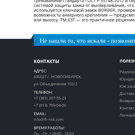
требованиям стандарта ГОСТ Р 55148-2012 и се
системой защиты замка от высверливания, что
используется ключевой замок BORDER, провер
возможность анкерного крепления — предусмот
или выносу. TM.63T — это практичное решение
Не нашли то, что искали - позвонит
КОНТАКТЫ
ПОЛЕЗ
АДРЕС:
Реализо
630027 г. НОВОСИБИРСК,
Юридич
ул. Объединения 102/2
Как зак
ТЕЛЕФОН:
Доставк
+7 (383) 207-55-23
Возврат
+7 (913) 709-04-00
Контак
EMAIL:
Личный
info@ft-nsk.com
ВРЕМЯ РАБОТЫ:
Пн. - Пт. / 09:00 - 18:00