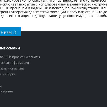
ртифицировано по классу S1, что подтверждает его устойчивос
 исключает вскрытие с использованием механических инструме
енный временем и надёжный в повседневной эксплуатации. Кон
рены отверстия для жёсткой фиксации к полу или стене, что 
 для тех, кто ищет надёжную защиту ценного имущества в любы
е нам :)
НЫЕ ССЫЛКИ
ванные проекты и работы
еская информация
азать и оплатить
а и сборка
ты
 кабинет