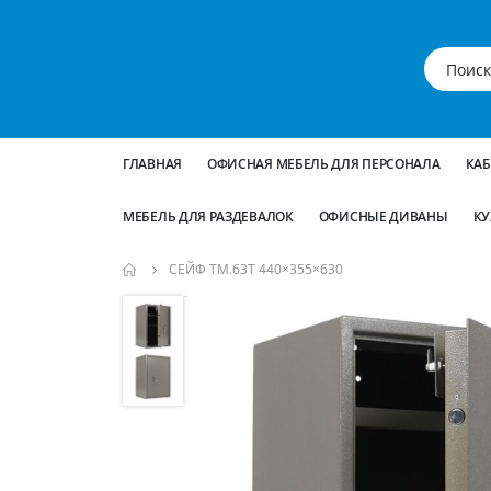
ГЛАВНАЯ
ОФИСНАЯ МЕБЕЛЬ ДЛЯ ПЕРСОНАЛА
КА
МЕБЕЛЬ ДЛЯ РАЗДЕВАЛОК
ОФИСНЫЕ ДИВАНЫ
КУ
СЕЙФ TM.63Т 440×355×630
Пропустить
и
перейти
к
галереям
изображений