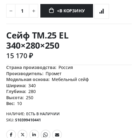
<В КОРЗИНУ
Перейти
к
Сейф TM.25 EL
началу
галереи
340×280×250
изображений
15 170 ₽
Дополнительная
Россия
информация
Промет
Мебельный сейф
340
280
250
10
НАЛИЧИЕ:
ЕСТЬ В НАЛИЧИИ
SKU
S10399410441