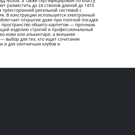
ВД No308, а также сертифицирован по классу
ет разместить до 24 стволов длиной до 1410
 трёхсторонней ригельной системой с
я. В конструкции используется электронный
облегчает открытие даже при плотной посадке
сё пространство обшито карпетом — прочным,
ющий изделию строгий и профессиональный
ко-коже или алькантаре, а внешняя
— выбор для тех, кто ищет сочетание
к и для охотничьих клубов и