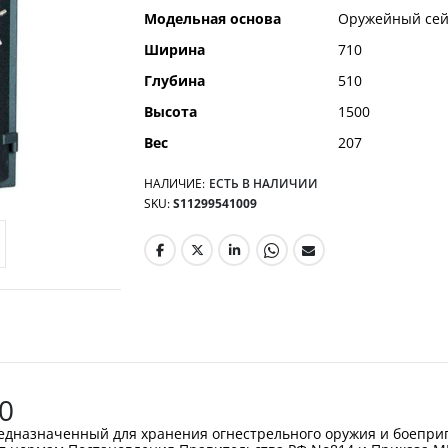
Модельная основа
Оружейный се
Ширина
710
Глубина
510
Высота
1500
Вес
207
НАЛИЧИЕ:
ЕСТЬ В НАЛИЧИИ
SKU
S11299541009
0
едназначенный для хранения огнестрельного оружия и боеприп