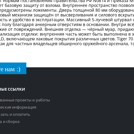
ует нормам Постановления Правительства РФ No814 и Приказа М
ет базовую защиту от взлома. Внутреннее пространство позволя
 предусмотрены ложементы. Дверь толщиной 80 мм оборудована
овый механизм защищён от высверливания и силового вскрыти
сть и удобство в эксплуатации. Массивный 5-лучевой штурвал 
к полу благодаря анкерным отверстиям в основании. Внутри в
ие от повреждений. Внешняя отделка — чёрный муар, прида
ализация отделки: внутренняя часть может быть выполнена в э
, включающем лаковые покрытия различных цветов. Tiger 70 
как для частных владельцев обширного оружейного арсенала, та
е нам :)
НЫЕ ССЫЛКИ
ванные проекты и работы
еская информация
азать и оплатить
а и сборка