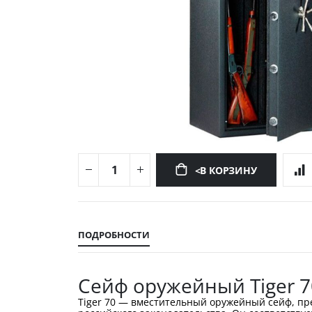
<В КОРЗИНУ
Перейти
к
началу
ПОДРОБНОСТИ
галереи
изображений
Сейф оружейный Tiger 7
Tiger 70 — вместительный оружейный сейф, пр