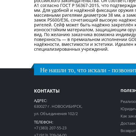
российского законодательства. Он соответств
А1 согласно ГОСТ Р 56367-2015, что подтвержда
мм. Для удобной и надёжной фиксации оружия
массивными ригелями диаметром 38 мм, а замк
замок PS600/E36, сочетающий высокую надёжно
ригелей. Сейф может быть надёжно закреплён 
износостойким материалом, защищающим оруж
вид. По желанию заказчика возможна индивиду
поверхность — в премиальном исполнении GOLD
надёжности, вместимости и эстетики. Идеален 
специализированных учреждений.
Не нашли то, что искали - позвонит
КОНТАКТЫ
ПОЛЕЗ
АДРЕС:
Реализо
630027 г. НОВОСИБИРСК,
Юридич
ул. Объединения 102/2
Как зак
ТЕЛЕФОН:
Доставк
+7 (383) 207-55-23
Возврат
+7 (913) 709-04-00