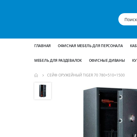
ГЛАВНАЯ
ОФИСНАЯ МЕБЕЛЬ ДЛЯ ПЕРСОНАЛА
КА
МЕБЕЛЬ ДЛЯ РАЗДЕВАЛОК
ОФИСНЫЕ ДИВАНЫ
КУ
СЕЙФ ОРУЖЕЙНЫЙ TIGER 70 780×510×1500
Пропустить
и
перейти
к
галереям
изображений