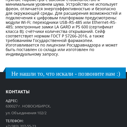
минимальным уровнем шума. Устройство не использует
фреон, отличается энергоэффективностью и безопасно
для окружающей среды. Для расширения возможностей и
подключения к цифровым платформам предусмотрены:
модули Wi-Fi; переходники USB–RS-485 или Ethernet–RS-
485; электронные замки LA GARD и PS 600 (сертификат
класса B); счётчики количества открываний. Сейф
соответствует нормам ГОСТ Р 57266-2016, а также
требованиям Государственной фармакопеи.
Изготавливается по лицензии Росздравнадзора и может
быть поставлен со склада или изготовлен по
индивидуальному запросу.
Не нашли то, что искали - позвоните нам :)
КОНТАКТЫ
АДРЕС:
630027 г. НОВОСИБИРСК,
ул. Объединения 102/2
ТЕЛЕФОН:
+7 (383) 207-55-23