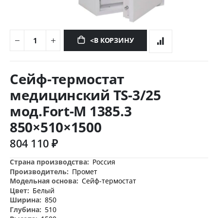
<В КОРЗИНУ
Перейти
к
Сейф-термостат
началу
галереи
медицинский TS-3/25
изображений
мод.Fort-M 1385.3
850×510×1500
804 110 ₽
Дополнительная
Россия
информация
Промет
Сейф-термостат
Белый
850
510