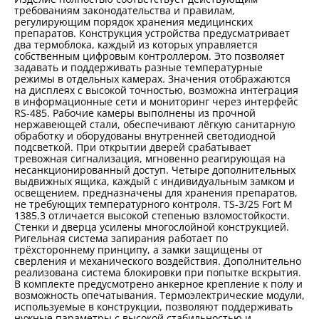
требованиям законодательства и правилам,
регулирующим порядок хранения медицинских
препаратов. Конструкция устройства предусматривает
два термоблока, каждый из которых управляется
собственным цифровым контроллером. Это позволяет
задавать и поддерживать разные температурные
режимы в отдельных камерах. Значения отображаются
на дисплеях с высокой точностью, возможна интеграция
в информационные сети и мониторинг через интерфейс
RS-485. Рабочие камеры выполнены из прочной
нержавеющей стали, обеспечивают лёгкую санитарную
обработку и оборудованы внутренней светодиодной
подсветкой. При открытии дверей срабатывает
тревожная сигнализация, мгновенно реагирующая на
несанкционированный доступ. Четыре дополнительных
выдвижных ящика, каждый с индивидуальным замком и
освещением, предназначены для хранения препаратов,
не требующих температурного контроля. TS-3/25 Fort М
1385.3 отличается высокой степенью взломостойкости.
Стенки и дверца усилены многослойной конструкцией.
Ригельная система запирания работает по
трёхстороннему принципу, а замки защищены от
сверления и механического воздействия. Дополнительно
реализована система блокировки при попытке вскрытия.
В комплекте предусмотрено анкерное крепление к полу и
возможность опечатывания. Термоэлектрические модули,
используемые в конструкции, позволяют поддерживать
нужные параметры с высокой стабильностью и