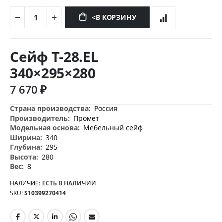
<В КОРЗИНУ
Перейти
к
Сейф T-28.EL
началу
галереи
340×295×280
изображений
7 670 ₽
Дополнительная
Россия
информация
Промет
Мебельный сейф
340
295
280
8
НАЛИЧИЕ:
ЕСТЬ В НАЛИЧИИ
SKU
S10399270414