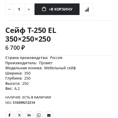
<В КОРЗИНУ
Перейти
к
Сейф T-250 EL
началу
галереи
350×250×250
изображений
6 700 ₽
Дополнительная
Россия
информация
Промет
Мебельный сейф
350
250
250
6,2
НАЛИЧИЕ:
ЕСТЬ В НАЛИЧИИ
SKU
S10399212214