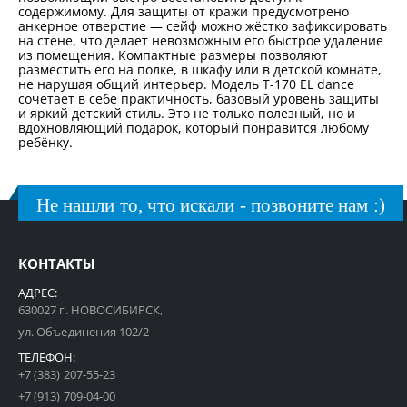
содержимому. Для защиты от кражи предусмотрено
анкерное отверстие — сейф можно жёстко зафиксировать
на стене, что делает невозможным его быстрое удаление
из помещения. Компактные размеры позволяют
разместить его на полке, в шкафу или в детской комнате,
не нарушая общий интерьер. Модель T-170 EL dance
сочетает в себе практичность, базовый уровень защиты
и яркий детский стиль. Это не только полезный, но и
вдохновляющий подарок, который понравится любому
ребёнку.
Не нашли то, что искали - позвоните нам :)
КОНТАКТЫ
АДРЕС:
630027 г. НОВОСИБИРСК,
ул. Объединения 102/2
ТЕЛЕФОН:
+7 (383) 207-55-23
+7 (913) 709-04-00