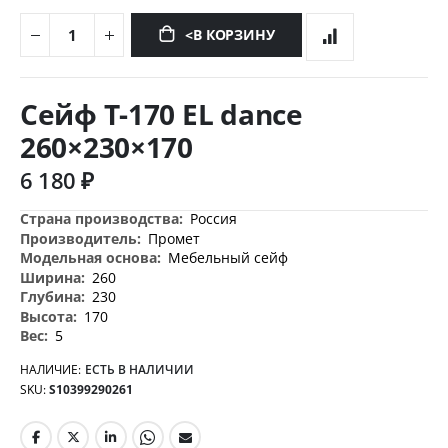
<В КОРЗИНУ
Перейти
к
Сейф T-170 EL dance
началу
галереи
260×230×170
изображений
6 180 ₽
Дополнительная
Россия
информация
Промет
Мебельный сейф
260
230
170
5
НАЛИЧИЕ:
ЕСТЬ В НАЛИЧИИ
SKU
S10399290261