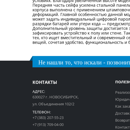
условиях. Благодаря увеличенной высоте моде
Передняя часть сейфа усилена стальной панел
корпуса выполнена с применением штамповочно
деформаций. Главной особенностью данной мод
может задать индивидуальный цифровой пароль
разрядки батарей или утери кода — предусмот
Дополнительный уровень защиты достигается з
зафиксировать устройство к полу или стене. Т
тех, кто ищет вместительный и современный с
вещей, сочетая удобство, функциональность и 
Не нашли то, что искали - позвонит
КОНТАКТЫ
ПОЛЕЗ
АДРЕС:
Реализо
630027 г. НОВОСИБИРСК,
Юридич
ул. Объединения 102/2
Как зак
ТЕЛЕФОН:
Доставк
+7 (383) 207-55-23
Возврат
+7 (913) 709-04-00
Контак