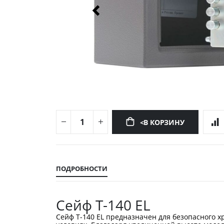
<В КОРЗИНУ
Перейти
к
началу
ПОДРОБНОСТИ
галереи
изображений
Сейф T-140 EL
Сейф T-140 EL предназначен для безопасного 