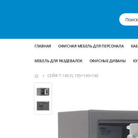
ГЛАВНАЯ
ОФИСНАЯ МЕБЕЛЬ ДЛЯ ПЕРСОНАЛА
КА
МЕБЕЛЬ ДЛЯ РАЗДЕВАЛОК
ОФИСНЫЕ ДИВАНЫ
КУ
СЕЙФ T-140 EL 195×140×140
Пропустить
и
перейти
к
галереям
изображений