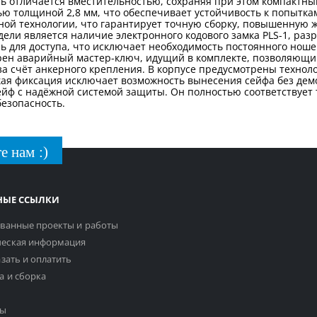
ль отличается вместительностью, сохраняя при этом компактн
ью толщиной 2,8 мм, что обеспечивает устойчивость к попытка
й технологии, что гарантирует точную сборку, повышенную жё
ели является наличие электронного кодового замка PLS-1, ра
 для доступа, что исключает необходимость постоянного ноше
рен аварийный мастер-ключ, идущий в комплекте, позволяющий
а счёт анкерного крепления. В корпусе предусмотрены технол
акая фиксация исключает возможность вынесения сейфа без дем
ейф с надёжной системой защиты. Он полностью соответствуе
безопасность.
е нам :)
НЫЕ ССЫЛКИ
ванные проекты и работы
еская информация
азать и оплатить
а и сборка
ты