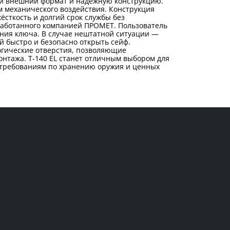
ый внешний формат и надёжную конструкцию.
м механического воздействия. Конструкция
сткость и долгий срок службы без
зработанного компанией ПРОМЕТ. Пользователь
ния ключа. В случае нештатной ситуации —
 быстро и безопасно открыть сейф.
огические отверстия, позволяющие
онтажа. T-140 EL станет отличным выбором для
т требованиям по хранению оружия и ценных