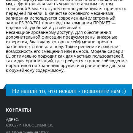
мм, а фронтальная часть усилена стальным листом
толщиной 5 мм, что существенно увеличивает прочность
передней панели. В качестве основного механизма
запирания используется современный электронный
замок PS 300/E01 производства компании ПРОМЕТ —
надёжный, удобный и устойчивый к
несанкционированному доступу. Для обеспечения
дополнительной фиксации предусмотрены анкерные
отверстия, благодаря которым сейф можно прочно
закрепить к стене или полу. Такое решение исключает
возможность его смещения или выноса. Модель Сафари-
EL оптимально подходит как для частных пользователей,
так и для организаций, где требуется строгое соблюдение
нормативов по хранению оружия и ограничение доступа
к оружейному содержимому.
Не нашли то, что искали - позвоните нам :)
КОНТАКТЫ
АДРЕС:
630027 г. НОВОСИБИРСК,
ул. Объединения 102/2