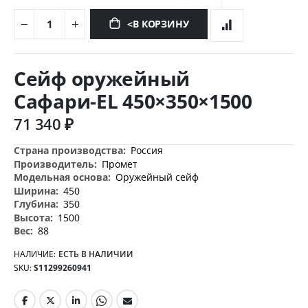
<В КОРЗИНУ
Перейти
к
Сейф оружейный
началу
галереи
Сафари-ЕL 450×350×1500
изображений
71 340 ₽
Дополнительная
Россия
информация
Промет
Оружейный сейф
450
350
1500
88
НАЛИЧИЕ:
ЕСТЬ В НАЛИЧИИ
SKU
S11299260941