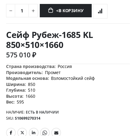
<В КОРЗИНУ
Перейти
к
Сейф Рубеж-1685 KL
началу
галереи
850×510×1660
изображений
575 010 ₽
Дополнительная
Россия
информация
Промет
Взломостойкий сейф
850
510
1660
595
НАЛИЧИЕ:
ЕСТЬ В НАЛИЧИИ
SKU
S10699270314