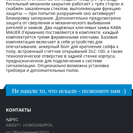
Ригельный механизм закрытия работает с трёх сторон и
снабжён закалённым стеклом, выполняющим функцию
защиты — при попытке разрушения оно активирует
блокировку запирания. Дополнительно предусмотрена
защита от сверления и механического выбивания
ригелей и замков. Два надёжных ключевых замка KABA
MAUER (Германия) поставляются в комплекте, каждый
комплектуется тремя фирменными ключами. Базовая
комплектация включает в себя устройство для
опечатывания, анкерный болт для крепления сейфа к
полу, встроенный счётчик открываний DLC-100, а также
технологическое отверстие в задней стенке корпуса,
предназначенное для подключения к системе
сигнализации. Опционально возможна установка
трейзера и дополнительных полок.
Не нашли то, что искали - позвоните нам :)
КОНТАКТЫ
АДРЕС:
630027 г. НОВОСИБИРСК,
ул. Объединения 102/2