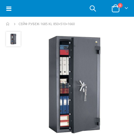
позици
0
Toggle
Корзина
Nav
СЕЙФ РУБЕЖ-1685 KL 850×510×1660
Пропустить
и
перейти
к
галереям
изображений