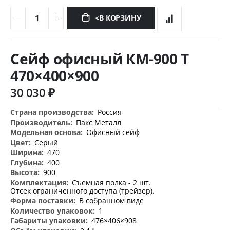
<В КОРЗИНУ
Перейти
к
Сейф офисный КМ-900 Т
началу
галереи
470×400×900
изображений
30 030 ₽
Дополнительная
Россия
информация
Пакс Металл
Офисный сейф
Серый
470
400
900
Съемная полка - 2 шт.
Отсек ограниченного доступа (трейзер).
В собранном виде
1
476×406×908