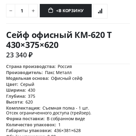
<В КОРЗИНУ
Перейти
к
Сейф офисный КМ-620 Т
началу
галереи
430×375×620
изображений
23 340 ₽
Дополнительная
Россия
информация
Пакс Металл
Офисный сейф
Серый
430
375
620
Съемная полка - 1 шт.
Отсек ограниченного доступа (трейзер).
В собранном виде
1
436×381×628