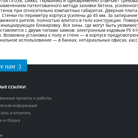
/SA13-03А, DAkkS, Германия) и одновременно отвечает требова
рименением патентованного метода заливки бетона, усиленног
тенок при относительно компактных габаритах. Дверная плита
Стенки по периметру корпуса усилены до 45 мм. За запирание
движного ригеля, полностью влитого в тело конструкции. Повер
инициирующее блокировку. Все зоны, где могут быть уязвимос
ставляется с двумя типами замков: электронным кодовым PS 61
Возможна установка к полу и стене — в корпусе предусмотрен
нальное использование — в банках, нотариальных офисах, кассо
е нам :)
НЫЕ ССЫЛКИ
ванные проекты и работы
еская информация
азать и оплатить
а и сборка
ты