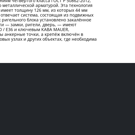
ниям четвёртого класса ГОСТ Р 50862-2012,
о металлической арматурой. Эта технология
 имеет толщину 126 мм, из которых 44 мм
 отвечает система, состоящая из подвижных
х ригельного блока установлено закалённое
ти — замки, ригели, дверь, — имеют
0 / E36 и ключевым KABA MAUER,
ы анкерные точки, а крепёж включён в
вых узлах и других объектах, где необходима