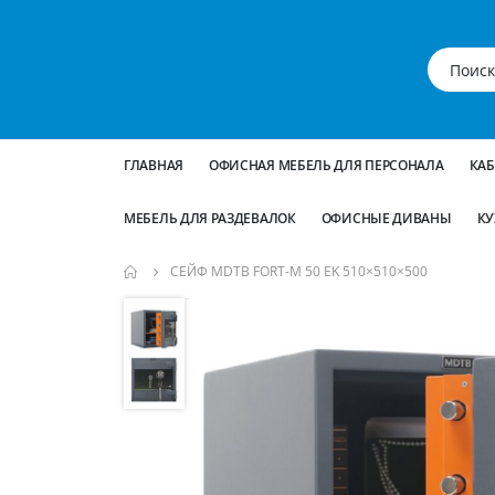
ГЛАВНАЯ
ОФИСНАЯ МЕБЕЛЬ ДЛЯ ПЕРСОНАЛА
КА
МЕБЕЛЬ ДЛЯ РАЗДЕВАЛОК
ОФИСНЫЕ ДИВАНЫ
КУ
СЕЙФ MDTB FORT-M 50 EK 510×510×500
Пропустить
и
перейти
к
галереям
изображений