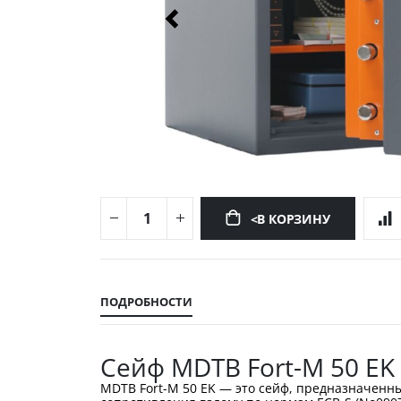
<В КОРЗИНУ
Перейти
к
началу
ПОДРОБНОСТИ
галереи
изображений
Сейф MDTB Fort-M 50 EK
MDTB Fort-M 50 EK — это сейф, предназначенн