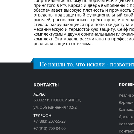
сопротивления взлому по нормам ECB-S (No0907
принятого в РФ. Каркас и дверь выполнены с п
обеспечивает высокую плотность и прочность с
отведены под защитный функциональный слой. 
ригелей, расположенных с трёх сторон, и непо
стекло, разрушающееся при попытке доступа и 
механическую и термостойкую защиту. Сейф по
комплектуемым двумя оригинальными ключами. 
комплект. Эта модель рассчитана на профессио
реальная защита от взлома.
Не нашли то, что искали - позвонит
КОНТАКТЫ
ПОЛЕЗ
АДРЕС:
Реализо
630027 г. НОВОСИБИРСК,
Юридич
ул. Объединения 102/2
Как зак
ТЕЛЕФОН:
Доставк
+7 (383) 207-55-23
Возврат
+7 (913) 709-04-00
Контак