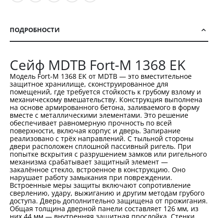
ПОДРОБНОСТИ
Сейф MDTB Fort-M 1368 EK
Модель Fort-M 1368 EK от MDTB — это вместительное
защитное хранилище, сконструированное для
помещений, где требуется стойкость к грубому взлому и
механическому вмешательству. Конструкция выполнена
на основе армированного бетона, заливаемого в форму
вместе с металлическими элементами. Это решение
обеспечивает равномерную прочность по всей
поверхности, включая корпус и дверь. Запирание
реализовано с трёх направлений. С тыльной стороны
двери расположен сплошной пассивный ригель. При
попытке вскрытия с разрушением замков или ригельного
механизма срабатывает защитный элемент —
закалённое стекло, встроенное в конструкцию. Оно
нарушает работу замыкания при повреждении.
Встроенные меры защиты включают сопротивление
сверлению, удару, выжиганию и другим методам грубого
доступа. Дверь дополнительно защищена от прожигания.
Общая толщина дверной панели составляет 126 мм, из
них 44 мм — внутренняя защитная прослойка. Стенки