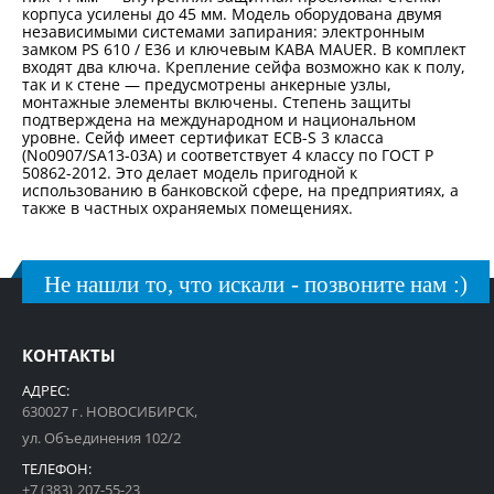
корпуса усилены до 45 мм. Модель оборудована двумя
независимыми системами запирания: электронным
замком PS 610 / E36 и ключевым KABA MAUER. В комплект
входят два ключа. Крепление сейфа возможно как к полу,
так и к стене — предусмотрены анкерные узлы,
монтажные элементы включены. Степень защиты
подтверждена на международном и национальном
уровне. Сейф имеет сертификат ECB-S 3 класса
(No0907/SA13-03А) и соответствует 4 классу по ГОСТ Р
50862-2012. Это делает модель пригодной к
использованию в банковской сфере, на предприятиях, а
также в частных охраняемых помещениях.
Не нашли то, что искали - позвоните нам :)
КОНТАКТЫ
АДРЕС:
630027 г. НОВОСИБИРСК,
ул. Объединения 102/2
ТЕЛЕФОН:
+7 (383) 207-55-23