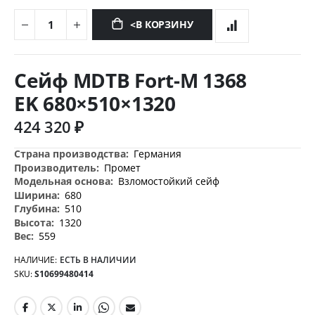
<В КОРЗИНУ
Перейти
к
Сейф MDTB Fort-M 1368
началу
галереи
EK 680×510×1320
изображений
424 320 ₽
Дополнительная
Германия
информация
Промет
Взломостойкий сейф
680
510
1320
559
НАЛИЧИЕ:
ЕСТЬ В НАЛИЧИИ
SKU
S10699480414