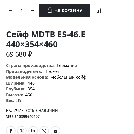
<В КОРЗИНУ
Перейти
к
Сейф MDTB ES-46.Е
началу
галереи
440×354×460
изображений
69 680 ₽
Дополнительная
Германия
информация
Промет
Мебельный сейф
440
354
460
35
НАЛИЧИЕ:
ЕСТЬ В НАЛИЧИИ
SKU
S10399640407