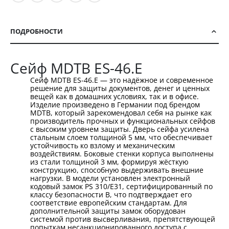
ПОДРОБНОСТИ
Сейф MDTB ES-46.Е
Сейф MDTB ES-46.Е — это надёжное и современное
решение для защиты документов, денег и ценных
вещей как в домашних условиях, так и в офисе.
Изделие произведено в Германии под брендом
MDTB, который зарекомендовал себя на рынке как
производитель прочных и функциональных сейфов
с высоким уровнем защиты. Дверь сейфа усилена
стальным слоем толщиной 5 мм, что обеспечивает
устойчивость ко взлому и механическим
воздействиям. Боковые стенки корпуса выполнены
из стали толщиной 3 мм, формируя жёсткую
конструкцию, способную выдерживать внешние
нагрузки. В модели установлен электронный
кодовый замок PS 310/Е31, сертифицированный по
классу безопасности B, что подтверждает его
соответствие европейским стандартам. Для
дополнительной защиты замок оборудован
системой против высверливания, препятствующей
попыткам несанкционированного доступа с