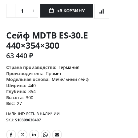
<В КОРЗИНУ
Перейти
к
Сейф MDTB ES-30.Е
началу
галереи
440×354×300
изображений
63 440 ₽
Дополнительная
Германия
информация
Промет
Мебельный сейф
440
354
300
27
НАЛИЧИЕ:
ЕСТЬ В НАЛИЧИИ
SKU
S10399630407