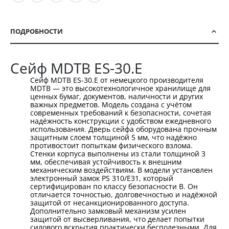
ПОДРОБНОСТИ
Сейф MDTB ES-30.Е
Сейф MDTB ES-30.E от немецкого производителя
MDTB — это высокотехнологичное хранилище для
ценных бумаг, документов, наличности и других
важных предметов. Модель создана с учётом
современных требований к безопасности, сочетая
надёжность конструкции с удобством ежедневного
использования. Дверь сейфа оборудована прочным
защитным слоем толщиной 5 мм, что надёжно
противостоит попыткам физического взлома.
Стенки корпуса выполнены из стали толщиной 3
мм, обеспечивая устойчивость к внешним
механическим воздействиям. В модели установлен
электронный замок PS 310/Е31, который
сертифицирован по классу безопасности B. Он
отличается точностью, долговечностью и надёжной
защитой от несанкционированного доступа.
Дополнительно замковый механизм усилен
защитой от высверливания, что делает попытки
силового вскрытия практически бесполезными. Для