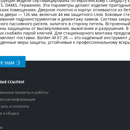
трукция модели сертифицирована по европейскому стандарту ECB
15, DAkkS, Германия). Эти параметры делают изделие пригодным
ких помещениях. Дверное полотно и корпус отливаются из бет
а двери — 126 мм, включая 44 мм защитного слоя. Боковые ст
ливания гидроинструментом и демонтажу замков. Система закр
ого пассивного ригеля, залитого в сторону петель. Встроенный
зоны защищены от высверливания, выжигания и разрушения. В 
ых снабжён парой ключей. Для стационарного монтажа предусм
омплект поставки. Banker-M 67 2K — это надёжный инструмент 
рждённые меры защиты, устойчивые к профессиональному вскр
е нам :)
НЫЕ ССЫЛКИ
ванные проекты и работы
еская информация
азать и оплатить
а и сборка
ты