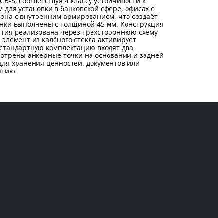
-S, соответствуя 4 классу устойчивости к
 для установки в банковской сфере, офисах с
она с внутренним армированием, что создаёт
енки выполнены с толщиной 45 мм. Конструкция
ытия реализована через трёхстороннюю схему
 элемент из калёного стекла активирует
стандартную комплектацию входят два
отрены анкерные точки на основании и задней
для хранения ценностей, документов или
ытию.