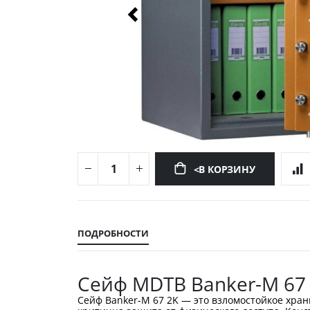
<В КОРЗИНУ
Перейти
к
началу
ПОДРОБНОСТИ
галереи
изображений
Сейф MDTB Banker-M 67
Сейф Banker-M 67 2K — это взломостойкое хра