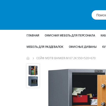
ГЛАВНАЯ
ОФИСНАЯ МЕБЕЛЬ ДЛЯ ПЕРСОНАЛА
КА
МЕБЕЛЬ ДЛЯ РАЗДЕВАЛОК
ОФИСНЫЕ ДИВАНЫ
КУ
СЕЙФ MDTB BANKER-M 67 2K 550×520×670
Пропустить
и
перейти
к
галереям
изображений