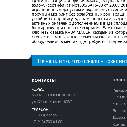
критична защита от физического доступа. Конс
взлому (сертификат No1506/SA15-03 от 23.09.20
ограниченным допуском и охраняемых техничес
прочный монолит без ослабленных зон. Толщин
устойчива к прожигу, ударам, попыткам выдав
активных ригелей с дополнением в виде сплошн
блокировку при попытке вскрытия. Замковые 
ключевых замка KABA MAUER, каждый из котор
стенке, все монтажные элементы включены в к
оборудования в местах, где требуются подтве
Не нашли то, что искали - позвонит
КОНТАКТЫ
ПОЛЕЗ
АДРЕС:
Реализо
630027 г. НОВОСИБИРСК,
Юридич
ул. Объединения 102/2
Как зак
ТЕЛЕФОН:
Доставк
+7 (383) 207-55-23
Возврат
+7 (913) 709-04-00
Контак