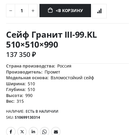
<В КОРЗИНУ
Перейти
к
Сейф Гранит III-99.KL
началу
галереи
510×510×990
изображений
137 350 ₽
Дополнительная
Россия
информация
Промет
Взломостойкий сейф
510
510
990
315
НАЛИЧИЕ:
ЕСТЬ В НАЛИЧИИ
SKU
S10699130314