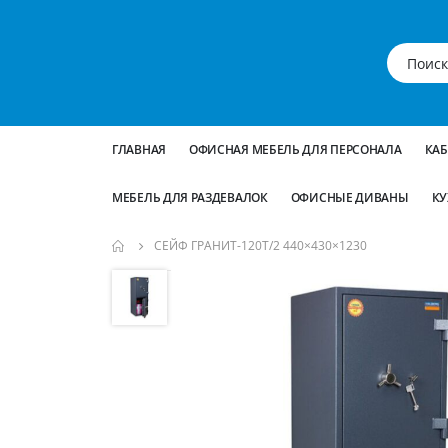
ГЛАВНАЯ
ОФИСНАЯ МЕБЕЛЬ ДЛЯ ПЕРСОНАЛА
КА
МЕБЕЛЬ ДЛЯ РАЗДЕВАЛОК
ОФИСНЫЕ ДИВАНЫ
КУ
СЕЙФ ГРАНИТ-120T/2 440×430×1230
Пропустить
и
перейти
к
галереям
изображений