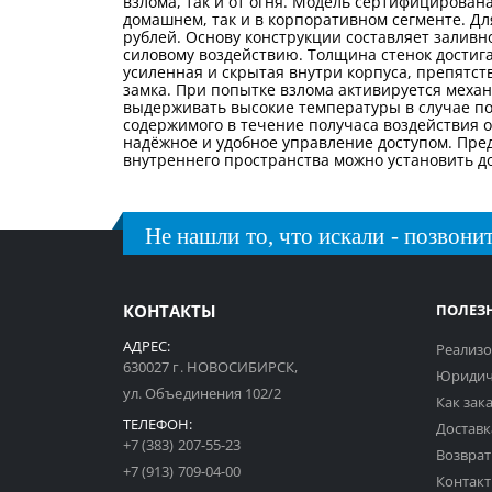
взлома, так и от огня. Модель сертифицирована
домашнем, так и в корпоративном сегменте. Дл
рублей. Основу конструкции составляет заливн
силовому воздействию. Толщина стенок достиг
усиленная и скрытая внутри корпуса, препят
замка. При попытке взлома активируется мех
выдерживать высокие температуры в случае пож
содержимого в течение получаса воздействия 
надёжное и удобное управление доступом. Пре
внутреннего пространства можно установить д
Не нашли то, что искали - позвонит
КОНТАКТЫ
ПОЛЕЗ
АДРЕС:
Реализо
630027 г. НОВОСИБИРСК,
Юридич
ул. Объединения 102/2
Как зак
ТЕЛЕФОН:
Доставк
+7 (383) 207-55-23
Возврат
+7 (913) 709-04-00
Контак