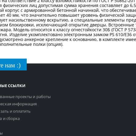
 на соответствие 2 классу взломостойкости по ГОСТ Р 50862-2017
я физических лиц допустимая сумма хранения составляет до 6,
ой корпус с армированной бетонной начинкой, что обеспечивае
ает 40 мм, что значительно повышает уровень физической защи
ствует насильственному вскрытию, а специальные элементы п
анизм блокировки, исключающий открытие дверцы. Встроенные
ара. Модель относится к классу огнестойкости 30Б (ГОСТ Р 573
огня. Изделие укомплектовано электронным замком PS 610/E3
дусмотрено анкерное крепление к основанию, в комплекте име
ополнительные полки (опция).
е нам :)
НЫЕ ССЫЛКИ
ванные проекты и работы
еская информация
азать и оплатить
а и сборка
ты