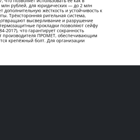
, что позволяет использовать её как в
5 млн рублей, для юридических — до 2 млн
т дополнительную жёсткость и устойчивость к
ты. Трёхсторонняя ригельная система,
редотвращают высверливание и разрушение
 термозащитные прокладки позволяют сейфу
84-2017), что гарантирует сохранность
6 от производителя ПРОМЕТ, обеспечивающим
ется крепёжный болт. Для организации