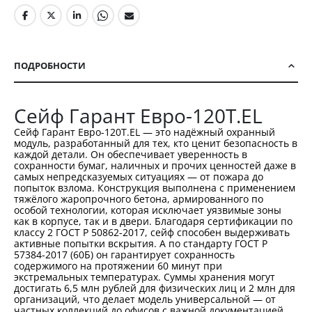
ПОДРОБНОСТИ
Сейф Гарант Евро-120T.EL
Сейф Гарант Евро-120T.EL — это надёжный охранный
модуль, разработанный для тех, кто ценит безопасность в
каждой детали. Он обеспечивает уверенность в
сохранности бумаг, наличных и прочих ценностей даже в
самых непредсказуемых ситуациях — от пожара до
попыток взлома. Конструкция выполнена с применением
тяжёлого жаропрочного бетона, армированного по
особой технологии, которая исключает уязвимые зоны
как в корпусе, так и в двери. Благодаря сертификации по
классу 2 ГОСТ Р 50862-2017, сейф способен выдерживать
активные попытки вскрытия. А по стандарту ГОСТ Р
57384-2017 (60Б) он гарантирует сохранность
содержимого на протяжении 60 минут при
экстремальных температурах. Суммы хранения могут
достигать 6,5 млн рублей для физических лиц и 2 млн для
организаций, что делает модель универсальной — от
частных коллекций до офисов с важной документацией.