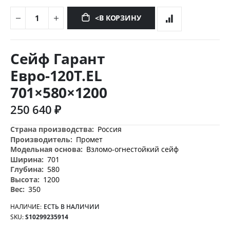
<В КОРЗИНУ
Перейти
к
Сейф Гарант
началу
галереи
Евро-120T.EL
изображений
701×580×1200
250 640 ₽
Дополнительная
Россия
информация
Промет
Взломо-огнестойкий сейф
701
580
1200
350
НАЛИЧИЕ:
ЕСТЬ В НАЛИЧИИ
SKU
S10299235914