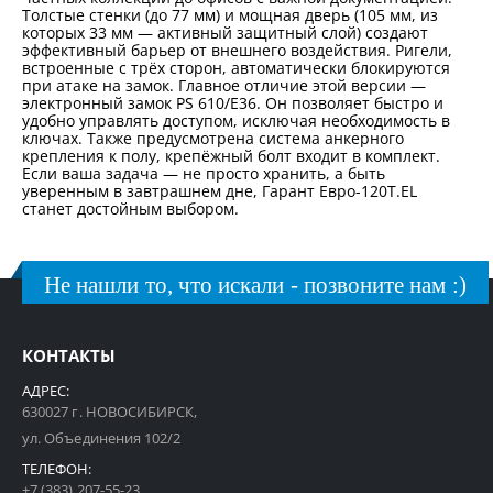
Толстые стенки (до 77 мм) и мощная дверь (105 мм, из
которых 33 мм — активный защитный слой) создают
эффективный барьер от внешнего воздействия. Ригели,
встроенные с трёх сторон, автоматически блокируются
при атаке на замок. Главное отличие этой версии —
электронный замок PS 610/E36. Он позволяет быстро и
удобно управлять доступом, исключая необходимость в
ключах. Также предусмотрена система анкерного
крепления к полу, крепёжный болт входит в комплект.
Если ваша задача — не просто хранить, а быть
уверенным в завтрашнем дне, Гарант Евро-120T.EL
станет достойным выбором.
Не нашли то, что искали - позвоните нам :)
КОНТАКТЫ
АДРЕС:
630027 г. НОВОСИБИРСК,
ул. Объединения 102/2
ТЕЛЕФОН:
+7 (383) 207-55-23